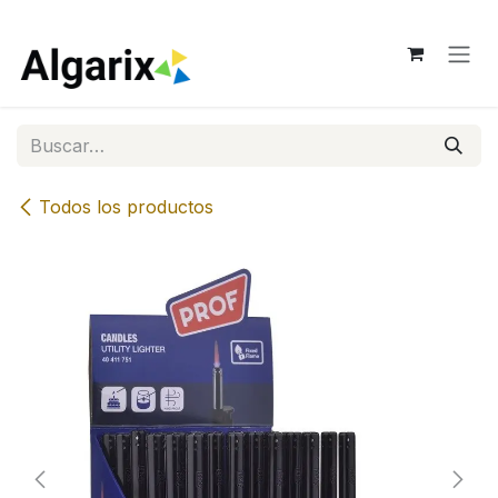
Ir al contenido
Todos los productos