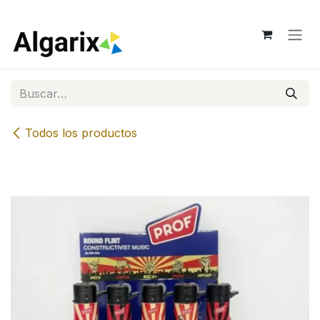
Ir al contenido
Todos los productos