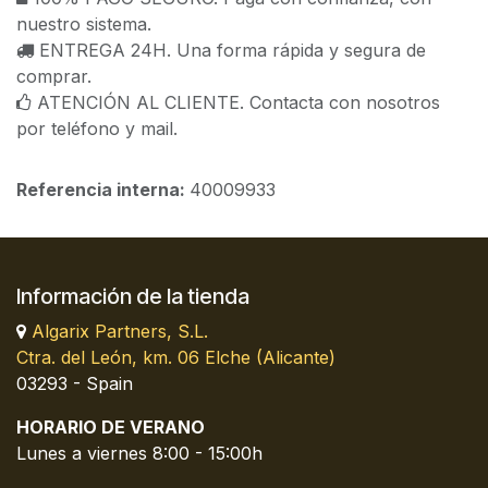
nuestro sistema.
ENTREGA 24H. Una forma rápida y segura de
comprar.
ATENCIÓN AL CLIENTE. Contacta con nosotros
por teléfono y mail.
Referencia interna:
40009933
Información de la tienda
Algarix Partners, S.L.
Ctra. del León, km. 06 Elche (Alicante)
03293 - Spain
HORARIO DE VERANO
Lunes a viernes 8:00 - 15:00h