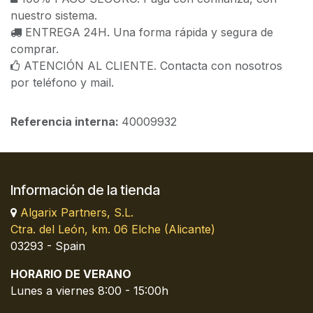
nuestro sistema.
ENTREGA 24H. Una forma rápida y segura de
comprar.
ATENCIÓN AL CLIENTE. Contacta con nosotros
por teléfono y mail.
Referencia interna:
40009932
Información de la tienda
Algarix Partners, S.L.
Ctra. del León, km. 06 Elche (Alicante)
03293 - Spain
HORARIO DE VERANO
Lunes a viernes 8:00 - 15:00h