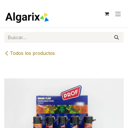
Ir al contenido
Todos los productos