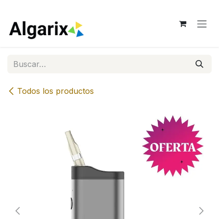
Ir al contenido
Todos los productos