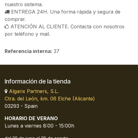
nuestro sistema.
ENTREGA 24H. Una forma rápida y segura de
comprar.
ATENCIÓN AL CLIENTE. Contacta con nosotros
por teléfono y mail.
Referencia interna:
37
Información de la tienda
Algarix Partners, S.L.
Ctra. del León, km. 06 Elche (Alicante)
03293 - Spain
HORARIO DE VERANO
Lunes a viernes 8:00 - 15:00h