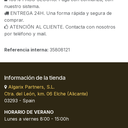
nuestro sistema.
ENTREGA 24H. Una forma rápida y segura de
comprar.
ATENCIÓN AL CLIENTE. Contacta con nosotros
por teléfono y mail.
Referencia interna:
35808121
Información de la tienda
Algarix Partners, S.L.
Ctra. del León, km. 06 Elche (Alicante)
03293 - Spain
HORARIO DE VERANO
Lunes a viernes 8:00 - 15:00h