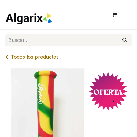
Ir al contenido
Todos los productos