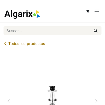
Ir al contenido
Todos los productos