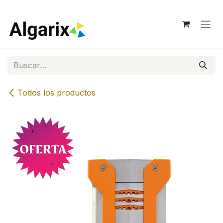
Ir al contenido
Todos los productos