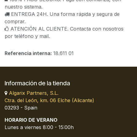
nuestro sistema.
ENTREGA 24H. Una forma rápida y segura de
comprar.
ATENCIÓN AL CLIENTE. Contacta con nosotros
por teléfono y mail.
Referencia interna:
18.611 01
Información de la tienda
Algarix Partners, S.L.
Ctra. del León, km. 06 Elche (Alicante)
03293 - Spain
HORARIO DE VERANO
Lunes a viernes 8:00 - 15:00h