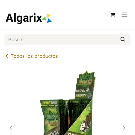
Ir al contenido
Todos los productos