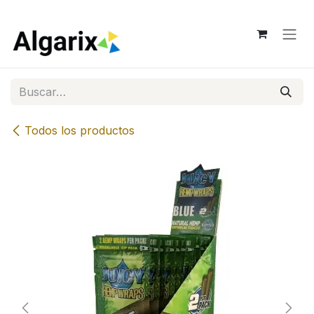
Ir al contenido
Todos los productos