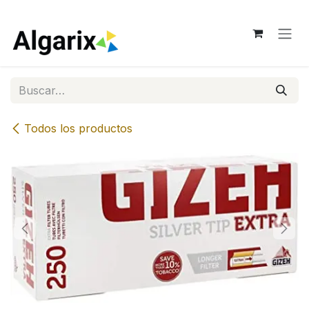
Ir al contenido
Todos los productos