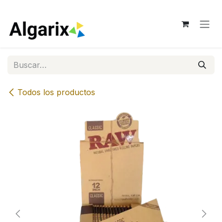
Ir al contenido
Todos los productos