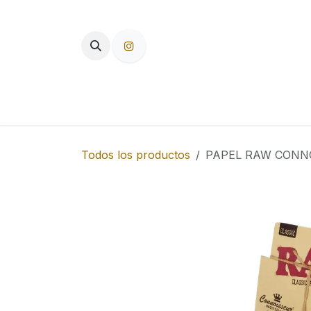
Ir al contenido
TIENDA
PAPEL DE FUMAR
F
Todos los productos
PAPEL RAW CONNO