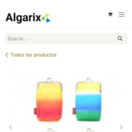
Ir al contenido
Todos los productos