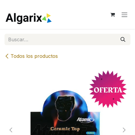
Ir al contenido
Todos los productos