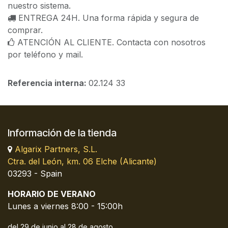
nuestro sistema.
ENTREGA 24H. Una forma rápida y segura de
comprar.
ATENCIÓN AL CLIENTE. Contacta con nosotros
por teléfono y mail.
Referencia interna:
02.124 33
Información de la tienda
Algarix Partners, S.L.
Ctra. del León, km. 06 Elche (Alicante)
03293 - Spain
HORARIO DE VERANO
Lunes a viernes 8:00 - 15:00h
del 29 de junio al 28 de agosto