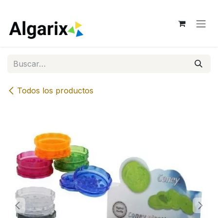
Ir al contenido
Todos los productos